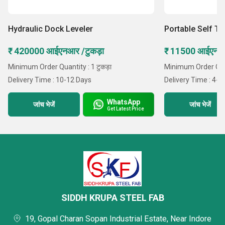
Hydraulic Dock Leveler
Portable Self Tr
₹ 420000 आईएनआर /टुकड़ा
₹ 11500 आईएनआ
Minimum Order Quantity : 1 टुकड़ा
Minimum Order Quan
Delivery Time : 10-12 Days
Delivery Time : 4-5
WhatsApp
जांच भेजें
जांच भेजें
Get Latest Price
SIDDH KRUPA STEEL FAB
19, Gopal Charan Sopan Industrial Estate, Near Indore