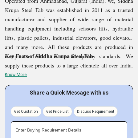
Operated from Ahmadabad, Gujarat (India), we, Siddha
Krupa Steel Fab was established in 2011 as a trusted
manufacturer and supplier of wide range of material
handling equipment including scissors lifts, hydraulic
lifts, plastic pallets, industrial elevators, good elevators
and many more. All these products are produced in
Key Facts of Siddha Krupa Steel Fab-
compliance with international quality standards. We
supply these products to a large clientele all over India.
As a quality centric company, we have set up a total
Know More
quality control division where each product is evaluated
on various parameters. Our products are highly
Share a Quick Message with us
appreciable in the industry for performance, advanced
technology, competitive pricing and corrosion resistant
Get Quotation
Get Price List
Discuss Requirement
nature.
Enter Buying Requirement Details