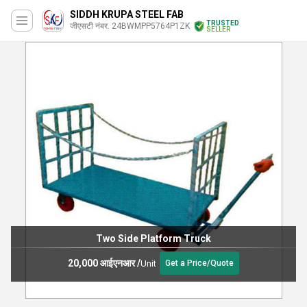
SIDDH KRUPA STEEL FAB
TRUSTED
जीएसटी नंबर. 24BWMPP5764P1ZK
SELLER
Two Side Platform Truck
20,000 आईएनआर
/
Unit
Get a Price/Quote